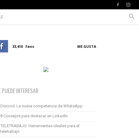
AS
33,410
Fans
ME GUSTA
E PUEDE INTERESAR
Discord: La nueva competencia de WhatsApp
8 Consejos para destacar en LinkedIn
TELETRABAJO: Herramientas ideales para el
teletrabajo