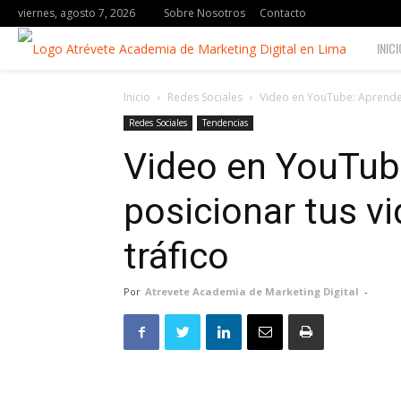
viernes, agosto 7, 2026
Sobre Nosotros
Contacto
BLOG
INICI
|
Inicio
Redes Sociales
Video en YouTube: Aprende a
Redes Sociales
Tendencias
Video en YouTub
posicionar tus v
tráfico
Por
Atrevete Academia de Marketing Digital
-