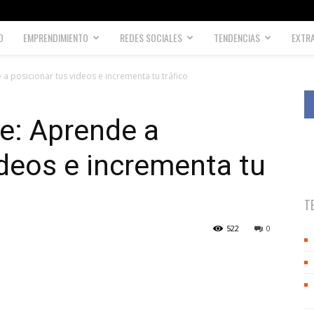
O
EMPRENDIMIENTO
REDES SOCIALES
TENDENCIAS
EXTR
 posicionar tus videos e incrementa tu tráfico
e: Aprende a
ideos e incrementa tu
T
522
0