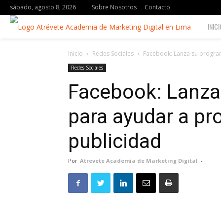
sábado, agosto 8, 2026
Sobre Nosotros
Contacto
BLOG
INICI
|
Inicio
Redes Sociales
Facebook: Lanza su program
Redes Sociales
Facebook: Lanza
para ayudar a pr
publicidad
Por
Atrevete Academia de Marketing Digital
-