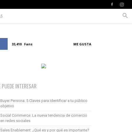
AS
33,410
Fans
ME GUSTA
E PUEDE INTERESAR
Buyer Persona: 5 Claves para identificar a tu público
objetivo
Social Commerce: La nueva tendencia de comercio
en redes sociales
Sales Enablement: ¿Qué es y por qué es importante?