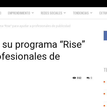
O
EMPRENDIMIENTO
REDES SOCIALES
TENDENCIAS
EXTR
a “Rise” para ayudar a profesionales de publicidad
 su programa “Rise”
ofesionales de
T
860
0