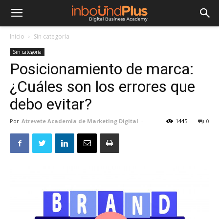
Inicio
Sin categoría
Sin categoría
Posicionamiento de marca:
¿Cuáles son los errores que
debo evitar?
Por
Atrevete Academia de Marketing Digital
-
1445
0